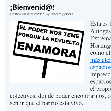
¡Bienvenid@!
Posted on
07/12/2011
by
lahormigonera
Esta es 
Autoges
Extrema
Hormigo
como el
más elem
espacio
impresc
espacio
el propi
colectivos, donde poder encontrarnos, o
sentir que el barrio está vivo.