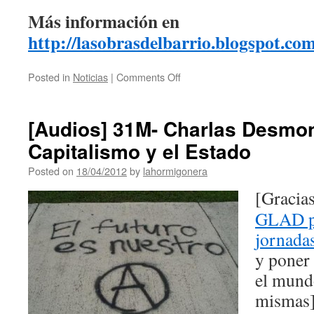
Más información en
http://lasobrasdelbarrio.blogspot.com
Posted in
Noticias
|
Comments Off
[Audios] 31M- Charlas Desmon
Capitalismo y el Estado
Posted on
18/04/2012
by
lahormigonera
[
Gracia
GLAD po
jornada
y poner 
el mundo
mismas